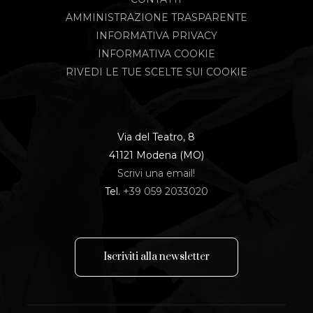
AMMINISTRAZIONE TRASPARENTE
INFORMATIVA PRIVACY
INFORMATIVA COOKIE
RIVEDI LE TUE SCELTE SUI COOKIE
Via del Teatro, 8
41121 Modena (MO)
Scrivi una email!
Tel.
+39 059 2033020
I
s
c
r
i
v
i
t
i
a
l
l
a
n
e
w
s
l
e
t
t
e
r