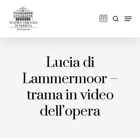
Skip
to
cerca
Men
main
content
Lucia di
Lammermoor –
trama in video
dell’opera