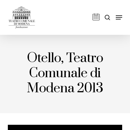
Skip
to
cerca
Men
main
content
Otello, Teatro
Comunale di
Modena 2013