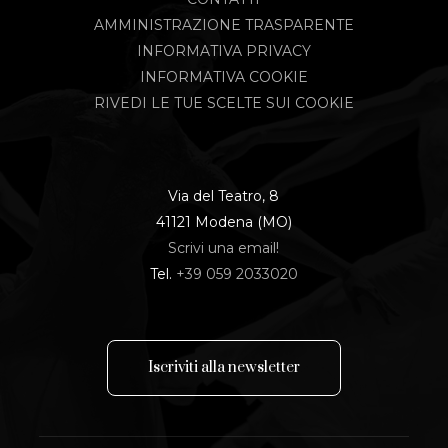
AMMINISTRAZIONE TRASPARENTE
INFORMATIVA PRIVACY
INFORMATIVA COOKIE
RIVEDI LE TUE SCELTE SUI COOKIE
Via del Teatro, 8
41121 Modena (MO)
Scrivi una email!
Tel.
+39 059 2033020
I
s
c
r
i
v
i
t
i
a
l
l
a
n
e
w
s
l
e
t
t
e
r