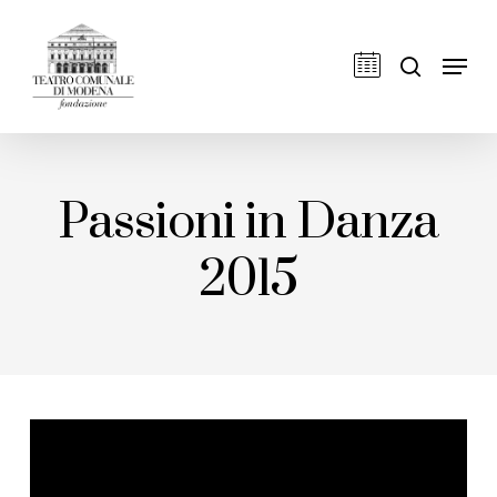
Skip
to
cerca
Men
main
content
Passioni in Danza
2015