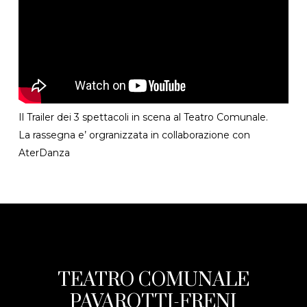
Il Trailer dei 3 spettacoli in scena al Teatro Comunale.
La rassegna e’ orgranizzata in collaborazione con
AterDanza
TEATRO COMUNALE
PAVAROTTI-FRENI