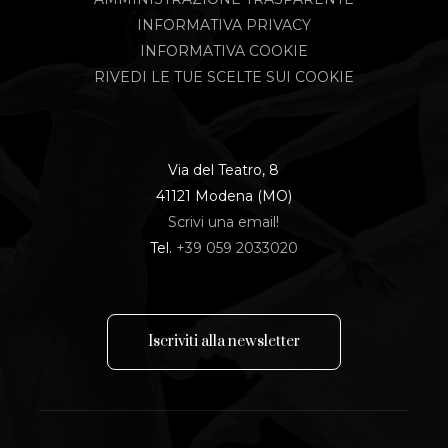
INFORMATIVA PRIVACY
INFORMATIVA COOKIE
RIVEDI LE TUE SCELTE SUI COOKIE
Via del Teatro, 8
41121 Modena (MO)
Scrivi una email!
Tel.
+39 059 2033020
I
s
c
r
i
v
i
t
i
a
l
l
a
n
e
w
s
l
e
t
t
e
r