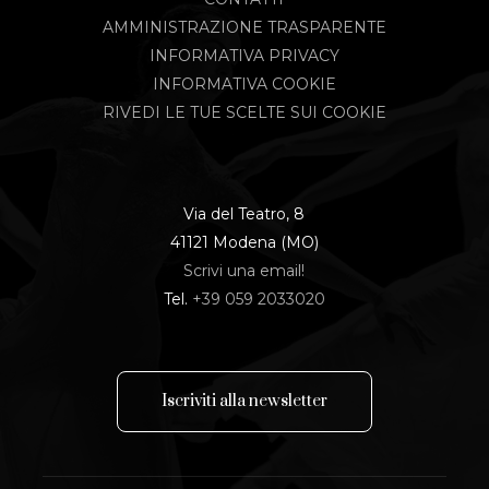
AMMINISTRAZIONE TRASPARENTE
INFORMATIVA PRIVACY
INFORMATIVA COOKIE
RIVEDI LE TUE SCELTE SUI COOKIE
Via del Teatro, 8
41121 Modena (MO)
Scrivi una email!
Tel.
+39 059 2033020
I
s
c
r
i
v
i
t
i
a
l
l
a
n
e
w
s
l
e
t
t
e
r