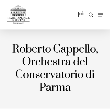
Skip
to
cerca
Men
main
content
Roberto Cappello,
Orchestra del
Conservatorio di
Parma