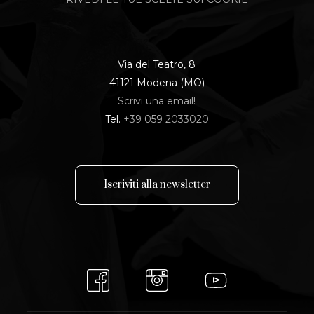
Via del Teatro, 8
41121 Modena (MO)
Scrivi una email!
Tel.
+39 059 2033020
I
s
c
r
i
v
i
t
i
a
l
l
a
n
e
w
s
l
e
t
t
e
r