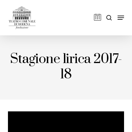
Skip
to
cerca
Men
main
content
Stagione lirica 2017-
18