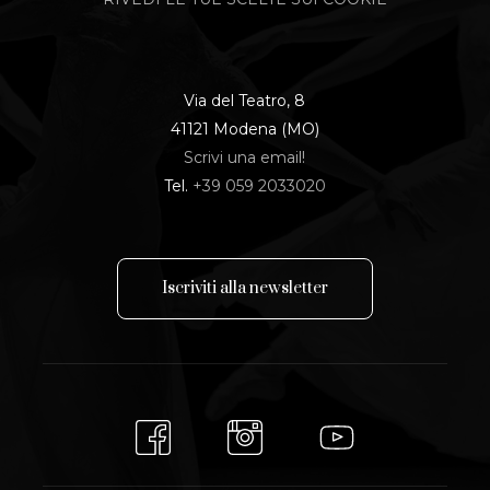
Via del Teatro, 8
41121 Modena (MO)
Scrivi una email!
Tel.
+39 059 2033020
I
s
c
r
i
v
i
t
i
a
l
l
a
n
e
w
s
l
e
t
t
e
r