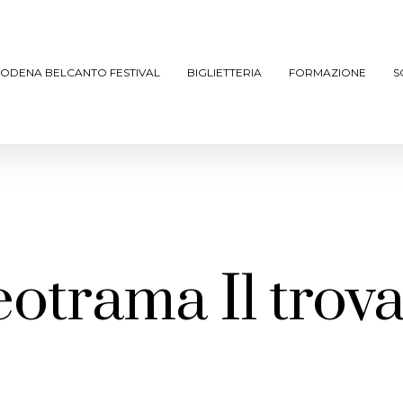
ODENA BELCANTO FESTIVAL
BIGLIETTERIA
FORMAZIONE
S
otrama Il trov
ARCHIVIO SPETTACOLI
(DAL 2023/’24)
ARCHIVIO STORICO
(FINO AL 2022/’23)