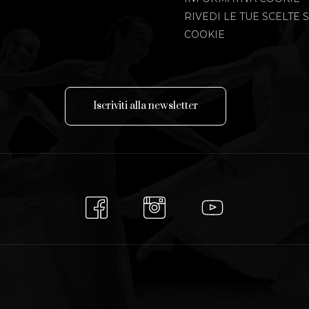
RIVEDI LE TUE SCELTE S
COOKIE
I
s
c
r
i
v
i
t
i
a
l
l
a
n
e
w
s
l
e
t
t
e
r