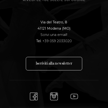
Via del Teatro, 8
41121 Modena (MO)
Scrivi una email!
Tel.
+39 059 2033020
I
s
c
r
i
v
i
t
i
a
l
l
a
n
e
w
s
l
e
t
t
e
r