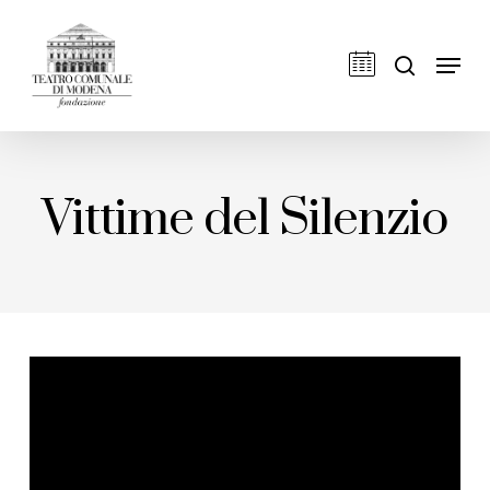
Skip
to
cerca
Men
main
content
Vittime del Silenzio