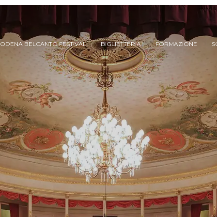
ODENA BELCANTO FESTIVAL
BIGLIETTERIA
FORMAZIONE
S
ARCHIVIO SPETTACOLI
(DAL 2023/’24)
ARCHIVIO STORICO
(FINO AL 2022/’23)