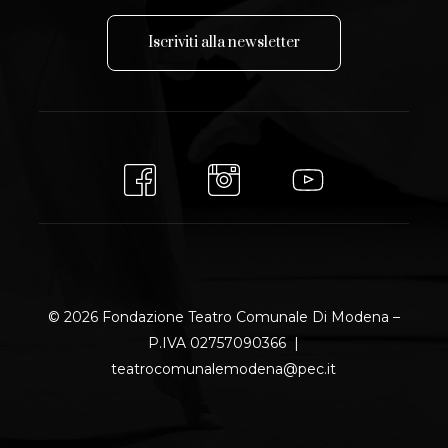
I
s
c
r
i
v
i
t
i
a
l
l
a
n
e
w
s
l
e
t
t
e
r
© 2026 Fondazione Teatro Comunale Di Modena –
P.IVA 02757090366 |
teatrocomunalemodena@pec.it