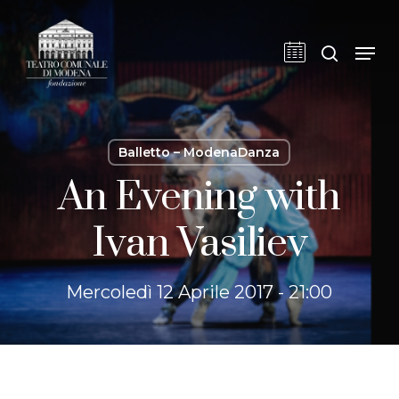
Skip
to
cerca
Men
main
content
Balletto – ModenaDanza
An Evening with
Ivan Vasiliev
Mercoledì 12 Aprile 2017 - 21:00