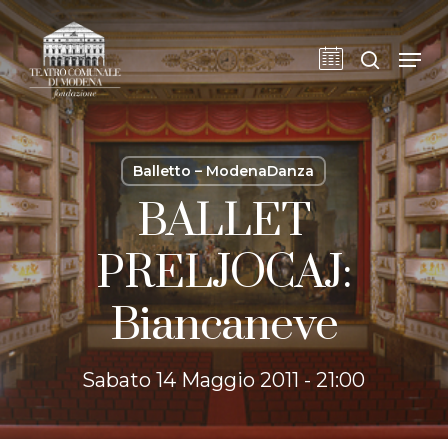
Skip
to
cerca
Men
main
content
Balletto – ModenaDanza
BALLET
PRELJOCAJ:
Biancaneve
Sabato 14 Maggio 2011 - 21:00