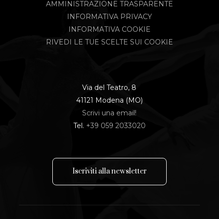
AMMINISTRAZIONE TRASPARENTE
INFORMATIVA PRIVACY
INFORMATIVA COOKIE
RIVEDI LE TUE SCELTE SUI COOKIE
Via del Teatro, 8
41121 Modena (MO)
Scrivi una email!
Tel.
+39 059 2033020
I
s
c
r
i
v
i
t
i
a
l
l
a
n
e
w
s
l
e
t
t
e
r