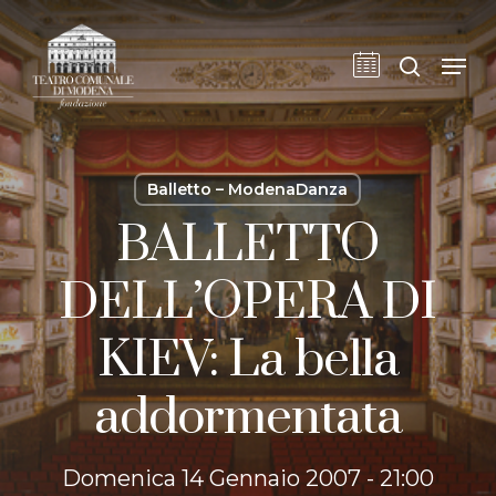
Skip
to
cerca
Men
main
content
Balletto – ModenaDanza
BALLETTO
DELL’OPERA DI
KIEV: La bella
addormentata
Domenica 14 Gennaio 2007 - 21:00