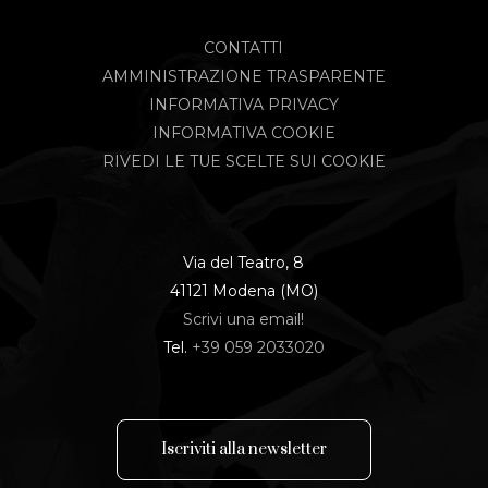
CONTATTI
AMMINISTRAZIONE TRASPARENTE
INFORMATIVA PRIVACY
INFORMATIVA COOKIE
RIVEDI LE TUE SCELTE SUI COOKIE
Via del Teatro, 8
41121 Modena (MO)
Scrivi una email!
Tel.
+39 059 2033020
I
s
c
r
i
v
i
t
i
a
l
l
a
n
e
w
s
l
e
t
t
e
r