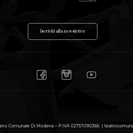
COOKIE
I
s
c
r
i
v
i
t
i
a
l
l
a
n
e
w
s
l
e
t
t
e
r
atro Comunale Di Modena – P.IVA 02757090366 | teatrocomu