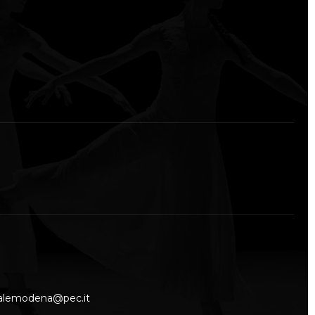
nalemodena@pec.it