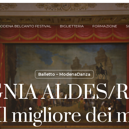
ODENA BELCANTO FESTIVAL
BIGLIETTERIA
FORMAZIONE
S
Balletto – ModenaDanza
NIA ALDES/
ARCHIVIO SPETTACOLI
migliore dei m
(DAL 2023/’24)
ARCHIVIO STORICO
(FINO AL 2022/’23)