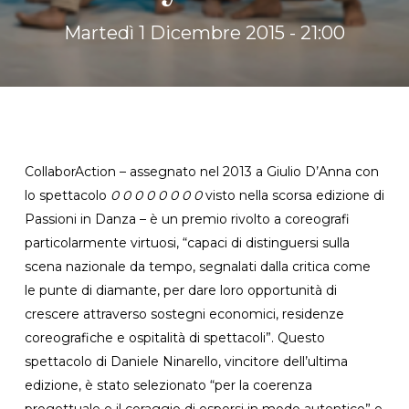
Martedì 1 Dicembre 2015 - 21:00
CollaborAction – assegnato nel 2013 a Giulio D’Anna con
lo spettacolo
0 0 0 0 0 0 0 0
visto nella scorsa edizione di
Passioni in Danza – è un premio rivolto a coreografi
particolarmente virtuosi, “capaci di distinguersi sulla
scena nazionale da tempo, segnalati dalla critica come
le punte di diamante, per dare loro opportunità di
crescere attraverso sostegni economici, residenze
coreografiche e ospitalità di spettacoli”. Questo
spettacolo di Daniele Ninarello, vincitore dell’ultima
edizione, è stato selezionato “per la coerenza
progettuale e il coraggio di esporsi in modo autentico” e