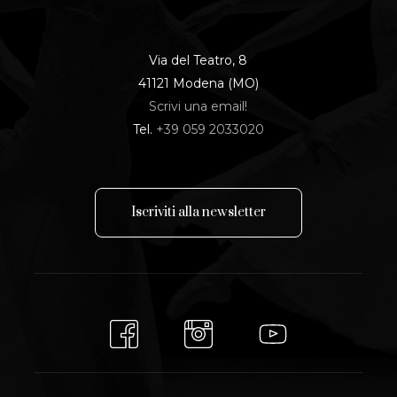
Via del Teatro, 8
41121 Modena (MO)
Scrivi una email!
Tel.
+39 059 2033020
I
s
c
r
i
v
i
t
i
a
l
l
a
n
e
w
s
l
e
t
t
e
r