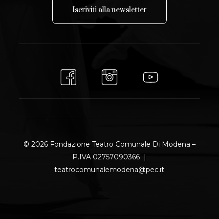
I
s
c
r
i
v
i
t
i
a
l
l
a
n
e
w
s
l
e
t
t
e
r
© 2026 Fondazione Teatro Comunale Di Modena –
P.IVA 02757090366 |
teatrocomunalemodena@pec.it