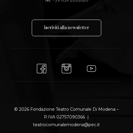
I
s
c
r
i
v
i
t
i
a
l
l
a
n
e
w
s
l
e
t
t
e
r
© 2026 Fondazione Teatro Comunale Di Modena –
P.IVA 02757090366 |
teatrocomunalemodena@pec.it