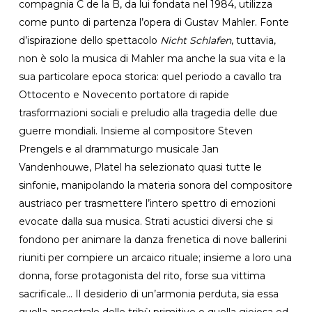
compagnia C de la B, da lui fondata nel 1984, utilizza
come punto di partenza l’opera di Gustav Mahler. Fonte
d’ispirazione dello spettacolo
Nicht Schlafen
, tuttavia,
non è solo la musica di Mahler ma anche la sua vita e la
sua particolare epoca storica: quel periodo a cavallo tra
Ottocento e Novecento portatore di rapide
trasformazioni sociali e preludio alla tragedia delle due
guerre mondiali. Insieme al compositore Steven
Prengels e al drammaturgo musicale Jan
Vandenhouwe, Platel ha selezionato quasi tutte le
sinfonie, manipolando la materia sonora del compositore
austriaco per trasmettere l’intero spettro di emozioni
evocate dalla sua musica. Strati acustici diversi che si
fondono per animare la danza frenetica di nove ballerini
riuniti per compiere un arcaico rituale; insieme a loro una
donna, forse protagonista del rito, forse sua vittima
sacrificale… Il desiderio di un’armonia perduta, sia essa
quella ancestrale delle tribù primitive o quella gioiosa ed