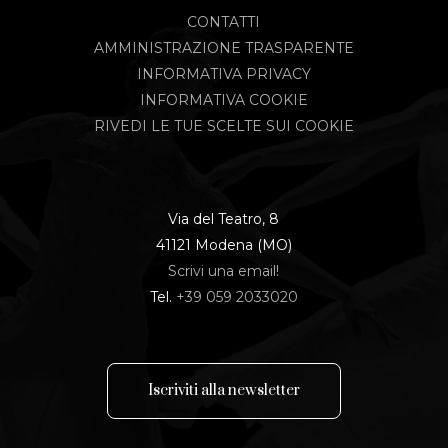
CONTATTI
AMMINISTRAZIONE TRASPARENTE
INFORMATIVA PRIVACY
INFORMATIVA COOKIE
RIVEDI LE TUE SCELTE SUI COOKIE
Via del Teatro, 8
41121 Modena (MO)
Scrivi una email!
Tel.
+39 059 2033020
I
s
c
r
i
v
i
t
i
a
l
l
a
n
e
w
s
l
e
t
t
e
r