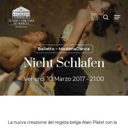
Skip
to
cerca
Men
main
content
Balletto – ModenaDanza
Nicht Schlafen
Venerdì 10 Marzo 2017 - 21:00
La nuova creazione del regista belga Alain Platel con la