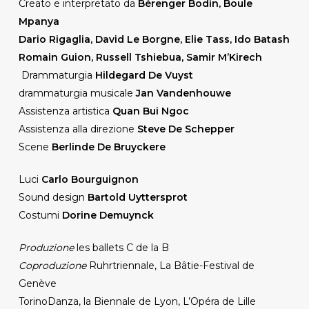
Creato e interpretato da
Bérenger Bodin, Boule
Mpanya
Dario Rigaglia, David Le Borgne, Elie Tass, Ido Batash
Romain Guion, Russell Tshiebua, Samir M’Kirech
Drammaturgia
Hildegard De Vuyst
drammaturgia musicale
Jan Vandenhouwe
Assistenza artistica
Quan Bui Ngoc
Assistenza alla direzione
Steve De Schepper
Scene
Berlinde De Bruyckere
Luci
Carlo Bourguignon
Sound design
Bartold Uyttersprot
Costumi
Dorine Demuynck
Produzione
les ballets C de la B
Coproduzione
Ruhrtriennale, La Bâtie-Festival de
Genève
TorinoDanza, la Biennale de Lyon, L’Opéra de Lille