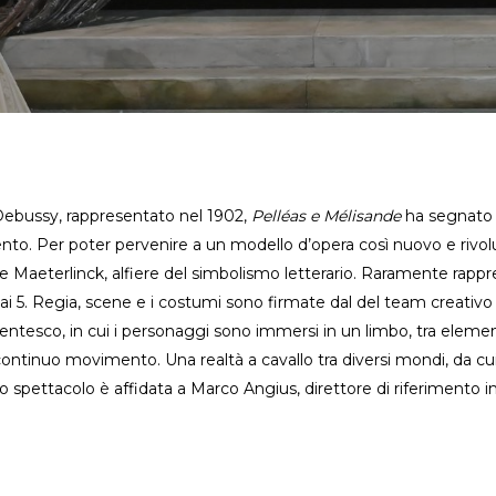
bussy, rappresentato nel 1902,
Pelléas e Mélisande
ha segnato 
ento. Per poter pervenire a un modello d’opera così nuovo e rivoluz
e Maeterlinck, alfiere del simbolismo letterario. Raramente rapp
Rai 5. Regia, scene e i costumi sono firmate dal del team creat
tocentesco, in cui i personaggi sono immersi in un limbo, tra eleme
 continuo movimento. Una realtà a cavallo tra diversi mondi, da c
o spettacolo è affidata a Marco Angius, direttore di riferimento 