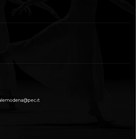
nalemodena@pec.it