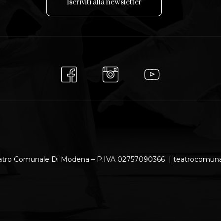
I
s
c
r
i
v
i
t
i
a
l
l
a
n
e
w
s
l
e
t
t
e
r
atro Comunale Di Modena – P.IVA 02757090366 | teatrocomu