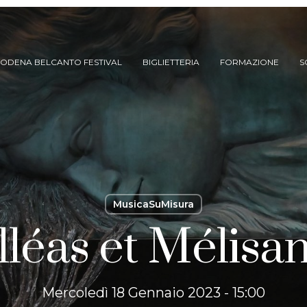
ODENA BELCANTO FESTIVAL
BIGLIETTERIA
FORMAZIONE
S
MusicaSuMisura
lléas et Mélisa
ARCHIVIO SPETTACOLI
(DAL 2023/’24)
ARCHIVIO STORICO
(FINO AL 2022/’23)
Mercoledì 18 Gennaio 2023 - 15:00