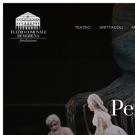
Skip
to
main
content
TEATRO
SPETTACOLI
M
Pe