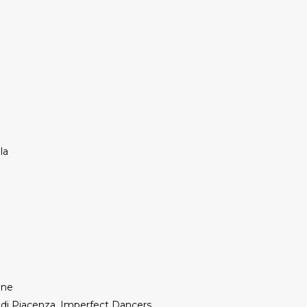
la
one
di Piacenza, Imperfect Dancers