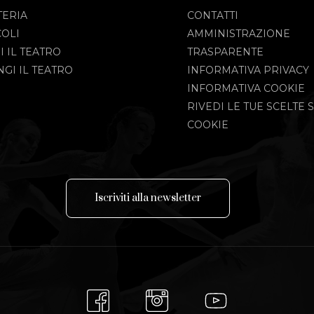
TERIA
CONTATTI
COLI
AMMINISTRAZIONE
I IL TEATRO
TRASPARENTE
GI IL TEATRO
INFORMATIVA PRIVACY
INFORMATIVA COOKIE
RIVEDI LE TUE SCELTE S
COOKIE
I
s
c
r
i
v
i
t
i
a
l
l
a
n
e
w
s
l
e
t
t
e
r