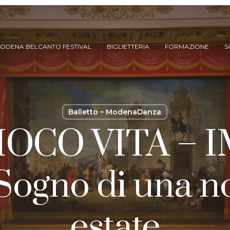
ODENA BELCANTO FESTIVAL
BIGLIETTERIA
FORMAZIONE
S
Balletto – ModenaDanza
IOCO VITA – 
gno di una no
ARCHIVIO SPETTACOLI
(DAL 2023/’24)
ARCHIVIO STORICO
estate
(FINO AL 2022/’23)