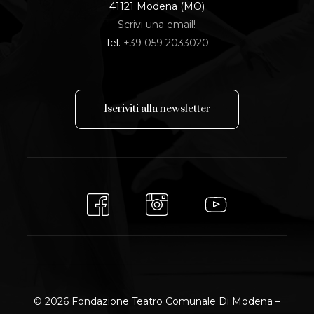
41121 Modena (MO)
Scrivi una email!
Tel.
+39 059 2033020
I
s
c
r
i
v
i
t
i
a
l
l
a
n
e
w
s
l
e
t
t
e
r
© 2026 Fondazione Teatro Comunale Di Modena –