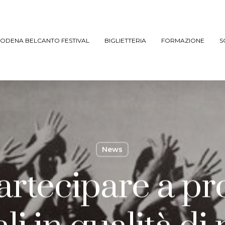
ODENA BELCANTO FESTIVAL
BIGLIETTERIA
FORMAZIONE
S
News
rtecipare a pr
ARCHIVIO SPETTACOLI
(DAL 2023/’24)
ARCHIVIO STORICO
(FINO AL 2022/’23)