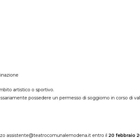
inazione
bito artistico o sportivo.
essariamente possedere un permesso di soggiorno in corso di vali
irizzo assistente@teatrocomunalemodena.it entro il
20 febbraio 