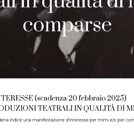
ali in qualità di 
comparse
ERESSE (scadenza 20 febbraio 2025)
ODUZIONI TEATRALI IN QUALITÀ DI M
na indice una manifestazione d’interesse per mimi e/o per com