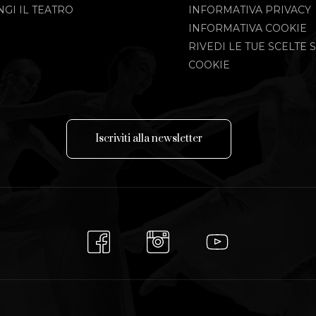
GI IL TEATRO
INFORMATIVA PRIVACY
INFORMATIVA COOKIE
RIVEDI LE TUE SCELTE S
COOKIE
I
s
c
r
i
v
i
t
i
a
l
l
a
n
e
w
s
l
e
t
t
e
r