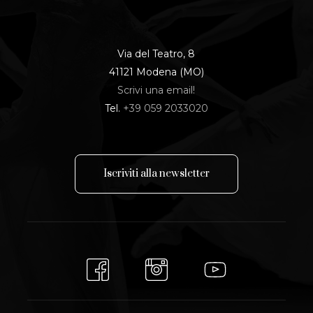
Via del Teatro, 8
41121 Modena (MO)
Scrivi una email!
Tel.
+39 059 2033020
I
s
c
r
i
v
i
t
i
a
l
l
a
n
e
w
s
l
e
t
t
e
r