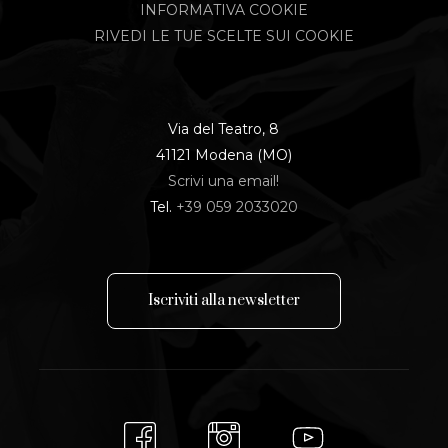
INFORMATIVA COOKIE
RIVEDI LE TUE SCELTE SUI COOKIE
Via del Teatro, 8
41121 Modena (MO)
Scrivi una email!
Tel.
+39 059 2033020
I
s
c
r
i
v
i
t
i
a
l
l
a
n
e
w
s
l
e
t
t
e
r