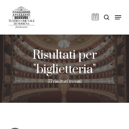
Skip
to
cerca
Men
main
content
Risultati per
"biglietteria"
57 risultati trovati