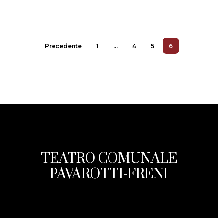
Precedente
1
…
4
5
6
TEATRO COMUNALE
PAVAROTTI-FRENI