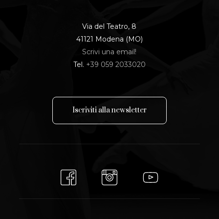
Via del Teatro, 8
41121 Modena (MO)
Scrivi una email!
Tel.
+39 059 2033020
I
s
c
r
i
v
i
t
i
a
l
l
a
n
e
w
s
l
e
t
t
e
r