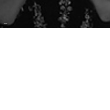
IL BACILLO DELL’AMORE
Sala Truffaut
giovedì 9 Ottobre 2025 - 21:00
Acquista online