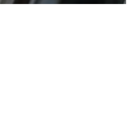
 anche quest’anno il Festival diventa palcoscenico per le
 Masterclass, realizzata con il sostegno della Regione
a da camera, grazie al percorso intrapreso con docenti di
na Gamberoni per il repertorio belcantistico e Cristina
iaggio nel Seicento italiano, nel quale i giovani interpreti
omplessità della scrittura strumentale barocca, accompagnati