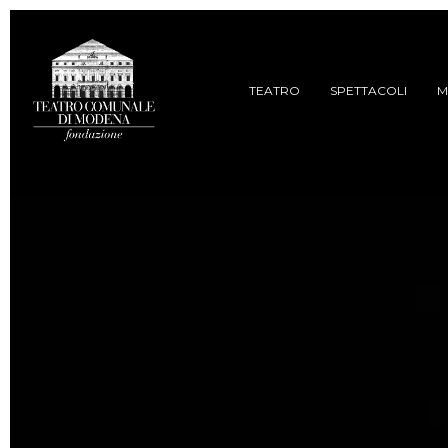
Skip
to
main
content
TEATRO
SPETTACOLI
M