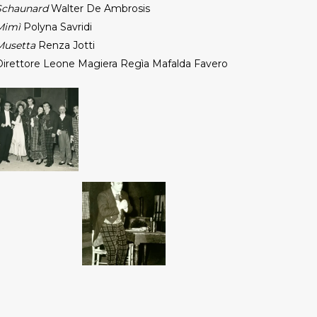
Schaunard
Walter De Ambrosis
Mimì
Polyna Savridi
Musetta
Renza Jotti
Direttore Leone Magiera Regìa Mafalda Favero