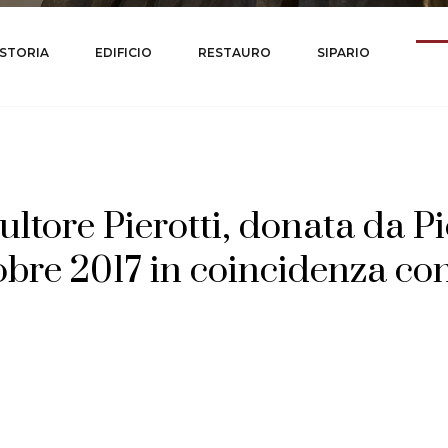
STA
STORIA
EDIFICIO
RESTAURO
SIPARIO
ultore
Pierotti,
donata
da
Pi
obre
2017
in
coincidenza
co