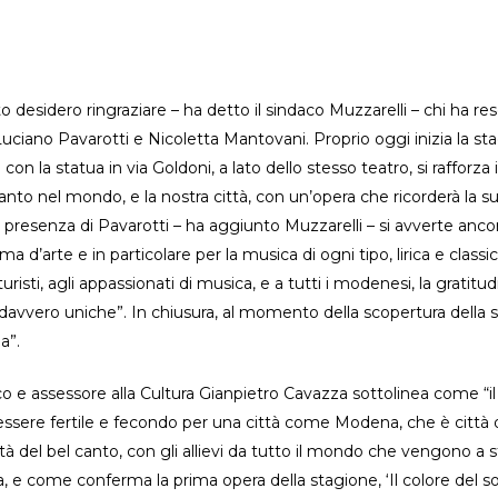
o desidero ringraziare – ha detto il sindaco Muzzarelli – chi ha reso
 Luciano Pavarotti e Nicoletta Mantovani. Proprio oggi inizia la s
e con la statua in via Goldoni, a lato dello stesso teatro, si rafforz
to nel mondo, e la nostra città, con un’opera che ricorderà la su
presenza di Pavarotti – ha aggiunto Muzzarelli – si avverte anco
ma d’arte e in particolare per la musica di ogni tipo, lirica e clas
 turisti, agli appassionati di musica, e a tutti i modenesi, la grat
davvero uniche”. In chiusura, al momento della scopertura della st
a”.
aco e assessore alla Cultura Gianpietro Cavazza sottolinea come “i
essere fertile e fecondo per una città come Modena, che è città 
 del bel canto, con gli allievi da tutto il mondo che vengono a s
 e come conferma la prima opera della stagione, ‘Il colore del so