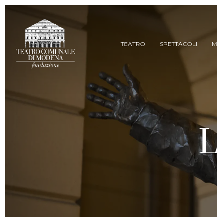
Skip
to
main
content
TEATRO
SPETTACOLI
M
L