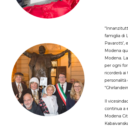
“Innanzitutt
famiglia di
Pavarotti’, 
Modena quan
Modena. La 
per ogni for
ricorderà ai
personalità 
“Ghirlandein
Il vicesind
continua a 
Modena Città
Kabaivanska,