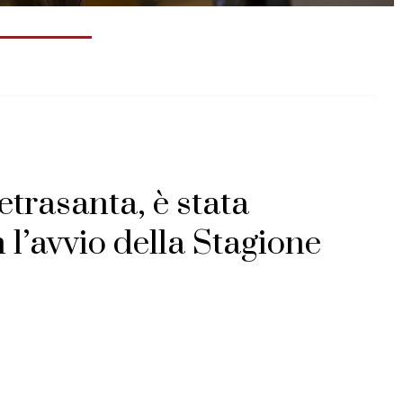
TUA PAVAROTTI
etrasanta,
è
stata
n
l’avvio
della
Stagione