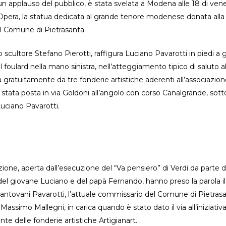
n applauso del pubblico, è stata svelata a Modena alle 18 di vener
Opera, la statua dedicata al grande tenore modenese donata alla 
l Comune di Pietrasanta.
o scultore Stefano Pierotti, raffigura Luciano Pavarotti in piedi a
l foulard nella mano sinistra, nell’atteggiamento tipico di saluto a
 gratuitamente da tre fonderie artistiche aderenti all’associazion
è stata posta in via Goldoni all’angolo con corso Canalgrande, sot
ciano Pavarotti.
zione, aperta dall’esecuzione del “Va pensiero” di Verdi da parte d
 del giovane Luciano e del papà Fernando, hanno preso la parola i
antovani Pavarotti, l’attuale commissario del Comune di Pietrasan
Massimo Mallegni, in carica quando è stato dato il via all’iniziativ
te delle fonderie artistiche Artigianart.