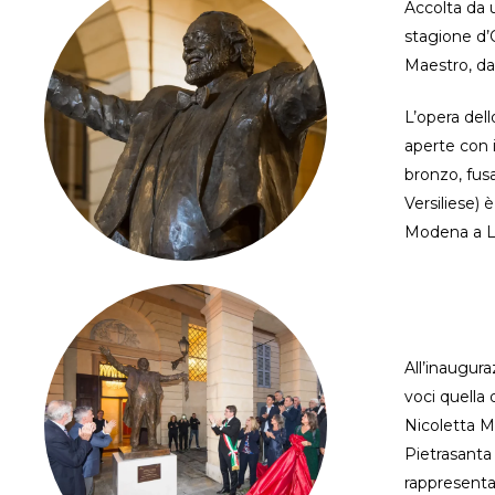
Accolta da u
stagione d’
Maestro, da
L’opera dell
aperte con i
bronzo, fusa
Versiliese) 
Modena a Lu
All’inaugura
voci quella
Nicoletta M
Pietrasanta 
rappresentan