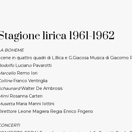
Stagione lirica 1961-1962
LA BOHEME
cene in quattro quadri di L.lllica e G.Giacosa Musica di Giacomo 
Rodolfo
Lucian
o
Pavarotti
Marcello
Remo Iori
olline
Franco Ventriglia
Schaunard
Walter De Ambrosis
Mimì
Rosanna Carteri
Musetta
Maria Manni Iottini
Direttore Leone Magiera Regia Enrico Frigerio
CONCERTI