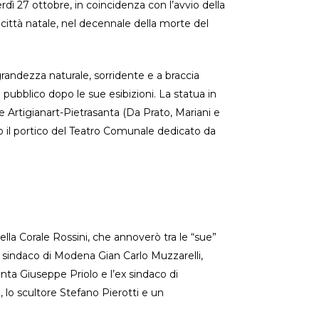
dì 27 ottobre, in coincidenza con l’avvio della
città natale, nel decennale della morte del
 grandezza naturale, sorridente e a braccia
l pubblico dopo le sue esibizioni. La statua in
e Artigianart-Pietrasanta (Da Prato, Mariani e
to il portico del Teatro Comunale dedicato da
ella Corale Rossini, che annoverò tra le “sue”
l sindaco di Modena Gian Carlo Muzzarelli,
ta Giuseppe Priolo e l’ex sindaco di
a, lo scultore Stefano Pierotti e un