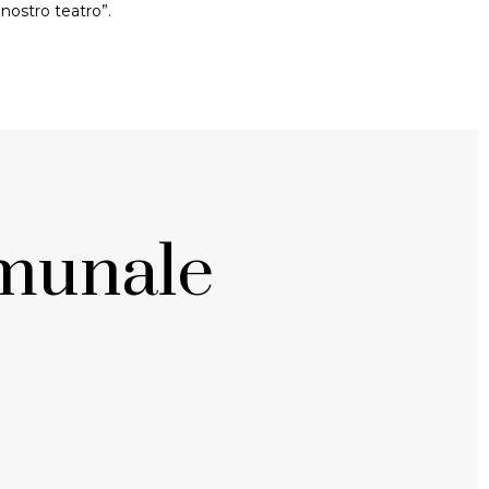
nostro teatro”.
munale