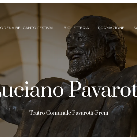
ODENA BELCANTO FESTIVAL
BIGLIETTERIA
FORMAZIONE
S
uciano Pavarot
ARCHIVIO SPETTACOLI
Teatro Comunale Pavarotti-Freni
(DAL 2023/’24)
ARCHIVIO STORICO
(FINO AL 2022/’23)